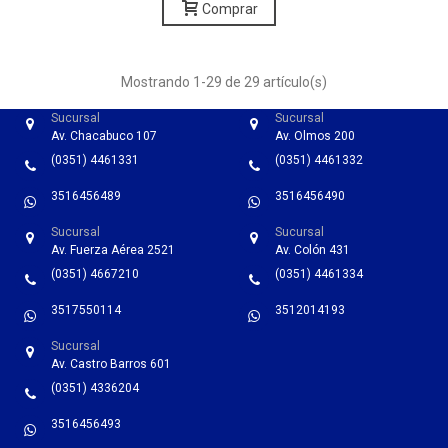
Comprar
Mostrando
1
-29 de 29 artículo(s)
Sucursal
Sucursal
Av. Chacabuco 107
Av. Olmos 200
(0351) 4461331
(0351) 4461332
3516456489
3516456490
Sucursal
Sucursal
Av. Fuerza Aérea 2521
Av. Colón 431
(0351) 4667210
(0351) 4461334
3517550114
3512014193
Sucursal
Av. Castro Barros 601
(0351) 4336204
3516456493