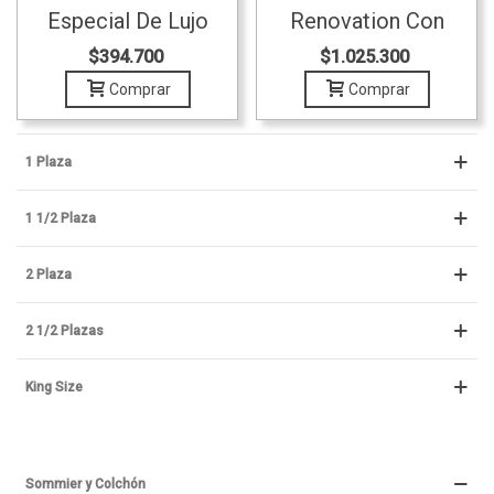
Especial De Lujo
Renovation Con
100x190
Pillow 140x190
$394.700
$1.025.300
Comprar
Comprar
1 Plaza
1 1/2 Plaza
2 Plaza
2 1/2 Plazas
King Size
Sommier y Colchón