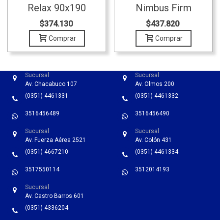
Relax 90x190
Nimbus Firm
100x190
$374.130
$437.820
Comprar
Comprar
Sucursal
Sucursal
Av. Chacabuco 107
Av. Olmos 200
(0351) 4461331
(0351) 4461332
3516456489
3516456490
Sucursal
Sucursal
Av. Fuerza Aérea 2521
Av. Colón 431
(0351) 4667210
(0351) 4461334
3517550114
3512014193
Sucursal
Av. Castro Barros 601
(0351) 4336204