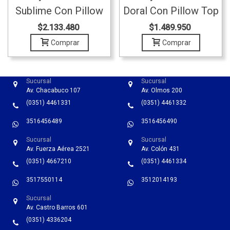
Sublime Con Pillow
Doral Con Pillow Top
Top 200x200
180x200
$2.133.480
$1.489.950
Comprar
Comprar
Sucursal
Sucursal
Av. Chacabuco 107
Av. Olmos 200
(0351) 4461331
(0351) 4461332
3516456489
3516456490
Sucursal
Sucursal
Av. Fuerza Aérea 2521
Av. Colón 431
(0351) 4667210
(0351) 4461334
3517550114
3512014193
Sucursal
Av. Castro Barros 601
(0351) 4336204