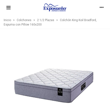
Inicio
>
Colchones
>
2 1/2 Plazas
>
Colchón King Koil Bradford,
Espuma con Pillow 160x200