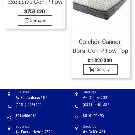
Exclusive Con Pillow
160x200
$753.620
Comprar
Colchón Cannon
Doral Con Pillow Top
160x200
$1.020.300
Comprar
Sucursal
Sucursal
Av. Chacabuco 107
Av. Olmos 200
(0351) 4461331
(0351) 4461332
3516456489
3516456490
Sucursal
Sucursal
Av. Fuerza Aérea 2521
Av. Colón 431