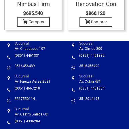
Nimbus Firm
Renovation Con
160x200
Pillow 160x200
$695.540
$866.120
Comprar
Comprar
Sucursal
Sucursal
Av. Chacabuco 107
Av. Olmos 200
(0351) 4461331
(0351) 4461332
3516456489
3516456490
Sucursal
Sucursal
Av. Fuerza Aérea 2521
Av. Colón 431
(0351) 4667210
(0351) 4461334
3517550114
3512014193
Sucursal
Av. Castro Barros 601
(0351) 4336204