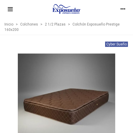
Inicio
>
Colchones
>
2 1/2 Plazas
>
Colchón Exposueño Prestige
160x200
Cyber Sueño